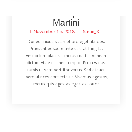
Drink
Special
,
Lim’s Grapefruit
Martini
November 15, 2018
Sarun_K
Donec finibus sit amet orci eget ultricies.
Praesent posuere ante ut erat fringilla,
vestibulum placerat metus mattis. Aenean
dictum vitae nisl nec tempor. Proin varius
turpis ut sem porttitor varius. Sed aliquet
libero ultrices consectetur. Vivamus egestas,
metus quis egestas egestas tortor