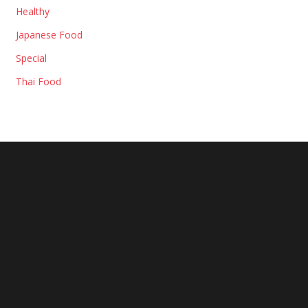
Healthy
Japanese Food
Special
Thai Food