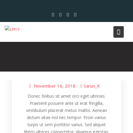
Skip
to
content
Healthy
Japanese Food
Special
,
,
Salmon Mania
November 16, 2018
Sarun_K
Donec finibus sit amet orci eget ultricies.
Praesent posuere ante ut erat fringilla,
vestibulum placerat metus mattis. Aenean
dictum vitae nisl nec tempor. Proin varius
turpis ut sem porttitor varius. Sed aliquet
libero ultrices consectetur. Vivamus egestas,